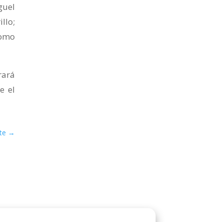
guel
llo;
como
rará
e el
te
→