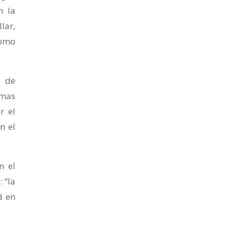
n la
lar,
como
d de
rmas
r el
n el
n el
 “la
d en