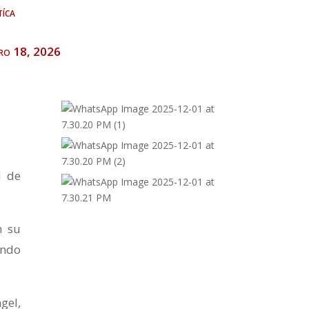
tíca
ero 18, 2026
d de
n su
undo
gel,