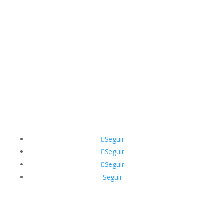
Siguénos en Nuestras
Redes Sociales
Seguir
Seguir
Seguir
Seguir