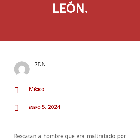
LEÓN.
7DN
México

enero 5, 2024

Rescatan a hombre que era maltratado por