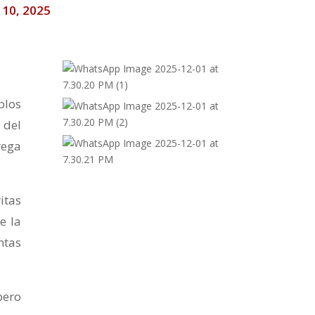
o 10, 2025
blos
 del
rega
itas
e la
ntas
pero