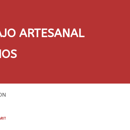
AJO ARTESANAL
IOS
DN
rit