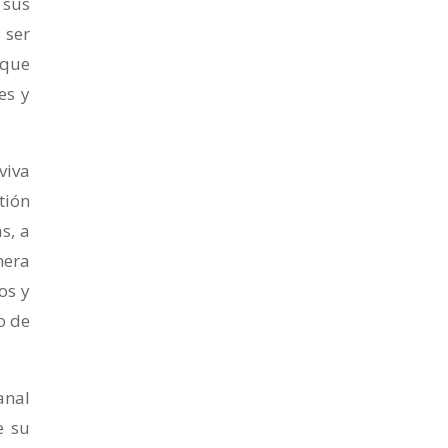
 sus
 ser
 que
es y
viva
tión
s, a
nera
os y
o de
anal
e su