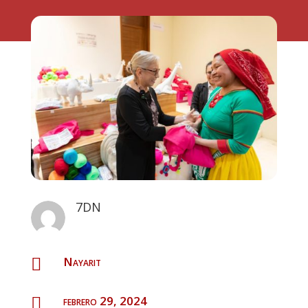
7DN
Nayarit

febrero 29, 2024
