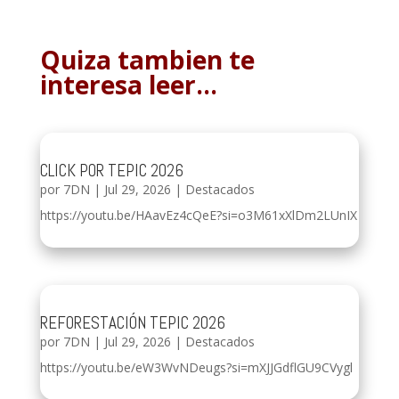
Quiza tambien te
interesa leer…
CLICK POR TEPIC 2026
por
7DN
|
Jul 29, 2026
|
Destacados
https://youtu.be/HAavEz4cQeE?si=o3M61xXlDm2LUnIX
REFORESTACIÓN TEPIC 2026
por
7DN
|
Jul 29, 2026
|
Destacados
https://youtu.be/eW3WvNDeugs?si=mXJJGdflGU9CVygl