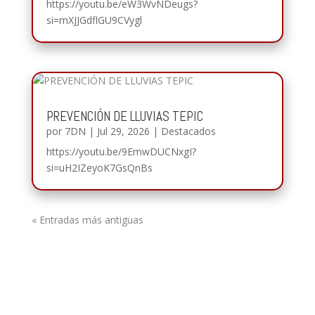
https://youtu.be/eW3WvNDeugs?
si=mXJJGdflGU9CVygl
PREVENCIÓN DE LLUVIAS TEPIC
por
7DN
|
Jul 29, 2026
|
Destacados
https://youtu.be/9EmwDUCNxgI?
si=uH2IZeyoK7GsQnBs
« Entradas más antiguas