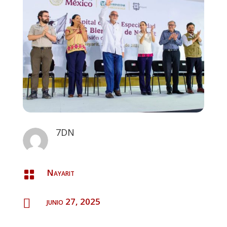
7DN
Nayarit

junio 27, 2025
