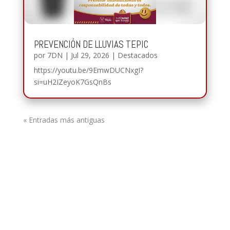
PREVENCIÓN DE LLUVIAS TEPIC
por
7DN
|
Jul 29, 2026
|
Destacados
https://youtu.be/9EmwDUCNxgI?
si=uH2IZeyoK7GsQnBs
« Entradas más antiguas