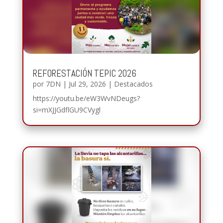
REFORESTACIÓN TEPIC 2026
por
7DN
|
Jul 29, 2026
|
Destacados
https://youtu.be/eW3WvNDeugs?
si=mXJJGdflGU9CVygl