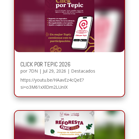
CLICK POR TEPIC 2026
por
7DN
|
Jul 29, 2026
|
Destacados
https://youtu.be/HAavEz4cQeE?
si=o3M61xXlDm2LUnIX