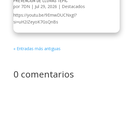
PREVENCIÓN DE LLUVIAS TEPIC
por
7DN
|
Jul 29, 2026
|
Destacados
https://youtu.be/9EmwDUCNxgI?
si=uH2IZeyoK7GsQnBs
« Entradas más antiguas
0 comentarios