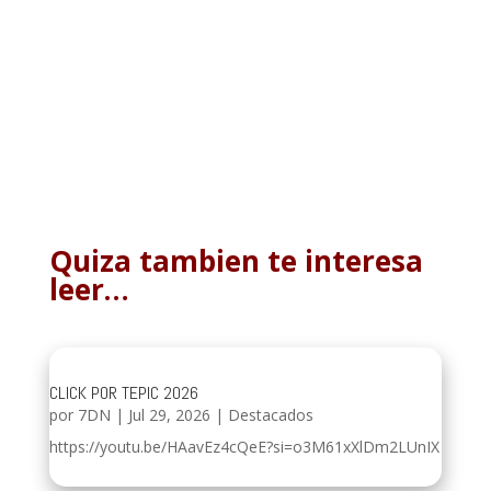
Quiza tambien te interesa
leer…
CLICK POR TEPIC 2026
por
7DN
|
Jul 29, 2026
|
Destacados
https://youtu.be/HAavEz4cQeE?si=o3M61xXlDm2LUnIX