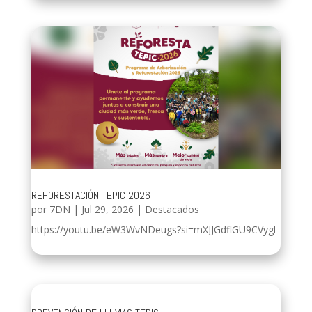
REFORESTACIÓN TEPIC 2026
por
7DN
|
Jul 29, 2026
|
Destacados
https://youtu.be/eW3WvNDeugs?si=mXJJGdflGU9CVygl