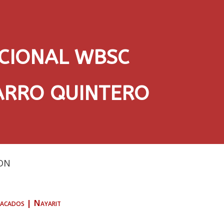
ACIONAL WBSC
VARRO QUINTERO
DN
acados
|
Nayarit