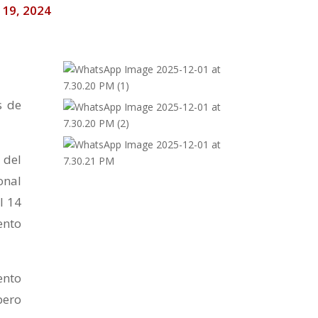
o 19, 2024
s de
 del
onal
l 14
ento
ento
pero