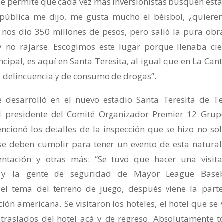
que permite que cada vez más inversionistas busquen esta
 República me dijo, me gusta mucho el béisbol, ¿quiere
 nos dio 350 millones de pesos, pero salió la pura obr
 no rajarse. Escogimos este lugar porque llenaba cie
ipal, es aquí en Santa Teresita, al igual que en La Cant
e delincuencia y de consumo de drogas”.
 desarrolló en el nuevo estadio Santa Teresita de Te
l presidente del Comité Organizador Premier 12 Grup
cionó los detalles de la inspección que se hizo no sol
 se deben cumplir para tener un evento de esta natural
mentación y otras más: “Se tuvo que hacer una visit
o y la gente de seguridad de Mayor League Baseb
a el tema del terreno de juego, después viene la part
ón americana. Se visitaron los hoteles, el hotel que se 
os traslados del hotel acá y de regreso. Absolutamente t