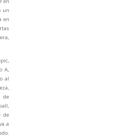
r en
n un
a en
rtas
era,
pic,
o A,
o al
eza,
a de
all,
e de
va a
odo.