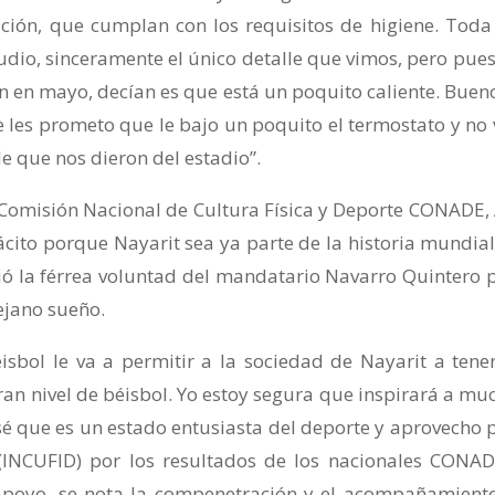
ión, que cumplan con los requisitos de higiene. Toda
tudio, sinceramente el único detalle que vimos, pero pues
 en mayo, decían es que está un poquito caliente. Bueno,
 les prometo que le bajo un poquito el termostato y no 
lle que nos dieron del estadio”.
la Comisión Nacional de Cultura Física y Deporte CONADE,
ito porque Nayarit sea ya parte de la historia mundial
ió la férrea voluntad del mandatario Navarro Quintero 
ejano sueño.
béisbol le va a permitir a la sociedad de Nayarit a tene
ran nivel de béisbol. Yo estoy segura que inspirará a mu
 sé que es un estado entusiasta del deporte y aprovecho 
 (INCUFID) por los resultados de los nacionales CONAD
apoyo, se nota la compenetración y el acompañamient