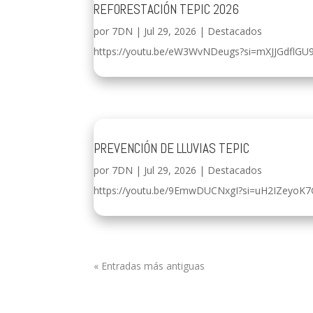
REFORESTACIÓN TEPIC 2026
por
7DN
|
Jul 29, 2026
|
Destacados
https://youtu.be/eW3WvNDeugs?si=mXJJGdflGU
PREVENCIÓN DE LLUVIAS TEPIC
por
7DN
|
Jul 29, 2026
|
Destacados
https://youtu.be/9EmwDUCNxgI?si=uH2IZeyoK
« Entradas más antiguas