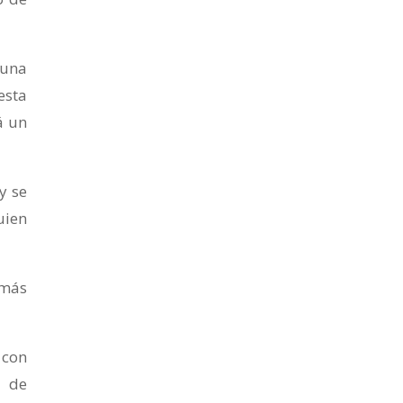
 una
esta
á un
y se
uien
 más
 con
a de