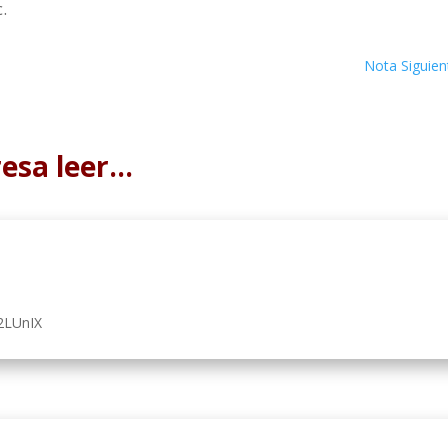
.
Nota Siguien
resa leer…
2LUnIX