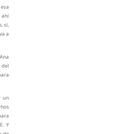
 esa
 ahí
 sí,
va a
 Ana
 del
para
r un
chos
para
E. Y
o de