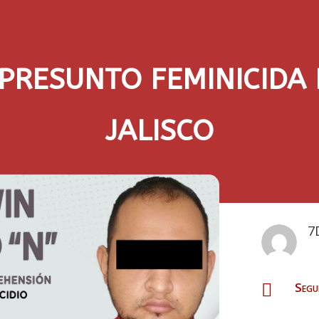
PRESUNTO FEMINICIDA 
JALISCO
7
Segu
