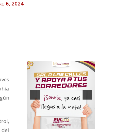
ero 6, 2024
avés
ahía
egún
rol,
 del