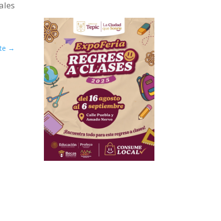
ales
te
→