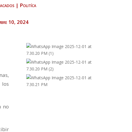
acados
|
Politíca
embre 10, 2024
nas,
 los
n no
ibir