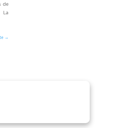
s de
. La
te
→