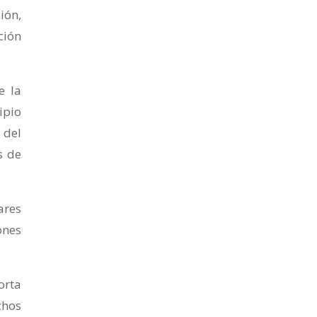
ión,
ción
e la
ipio
 del
s de
ares
ones
orta
chos