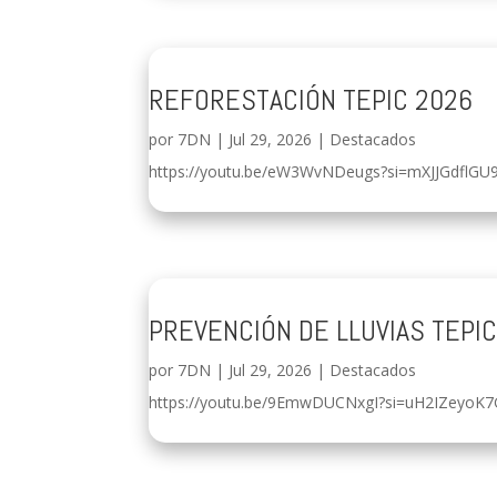
REFORESTACIÓN TEPIC 2026
por
7DN
|
Jul 29, 2026
|
Destacados
https://youtu.be/eW3WvNDeugs?si=mXJJGdflGU
PREVENCIÓN DE LLUVIAS TEPI
por
7DN
|
Jul 29, 2026
|
Destacados
https://youtu.be/9EmwDUCNxgI?si=uH2IZeyoK