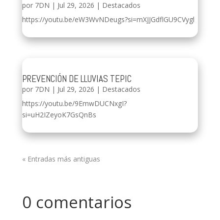
por
7DN
|
Jul 29, 2026
|
Destacados
https://youtu.be/eW3WvNDeugs?si=mXJJGdflGU9CVygl
PREVENCIÓN DE LLUVIAS TEPIC
por
7DN
|
Jul 29, 2026
|
Destacados
https://youtu.be/9EmwDUCNxgI?
si=uH2IZeyoK7GsQnBs
« Entradas más antiguas
0 comentarios