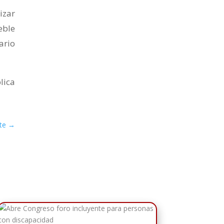
izar
eble
ario
lica
te
→