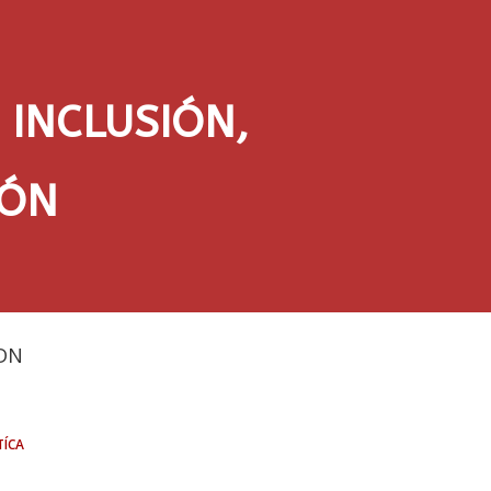
INCLUSIÓN,
IÓN
DN
tíca