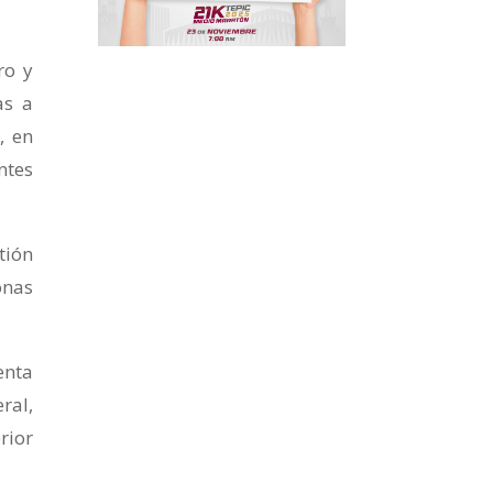
ro y
as a
, en
ntes
tión
onas
enta
ral,
rior