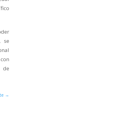
fico
oder
, se
onal
 con
n de
te
→