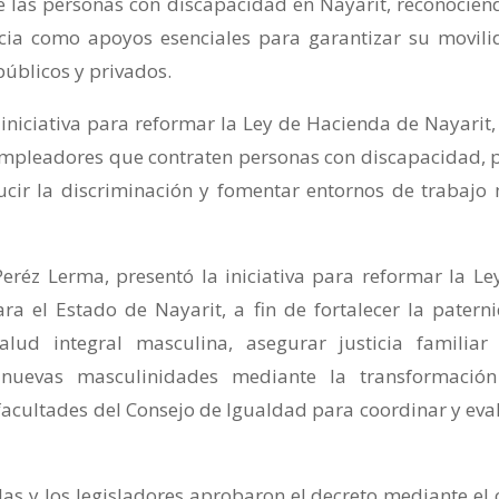
 de las personas con discapacidad en Nayarit, reconocien
ncia como apoyos esenciales para garantizar su movili
úblicos y privados.
iniciativa para reformar la Ley de Hacienda de Nayarit,
a empleadores que contraten personas con discapacidad, 
ducir la discriminación y fomentar entornos de trabajo
eréz Lerma, presentó la iniciativa para reformar la Le
a el Estado de Nayarit, a fin de fortalecer la patern
alud integral masculina, asegurar justicia familiar
 nuevas masculinidades mediante la transformació
 facultades del Consejo de Igualdad para coordinar y eva
las y los legisladores aprobaron el decreto mediante el 