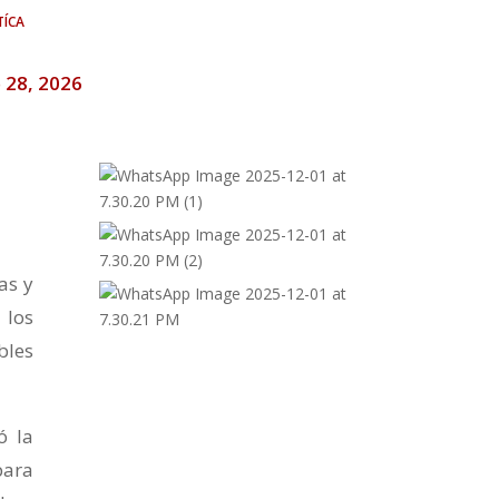
tíca
 28, 2026
as y
 los
bles
ó la
para