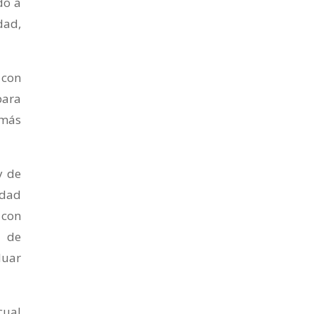
do a
dad,
 con
para
 más
y de
idad
 con
n de
luar
cual