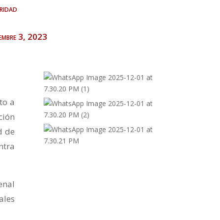
ridad
iembre 3, 2023
to a
ción
d de
ntra
enal
ales