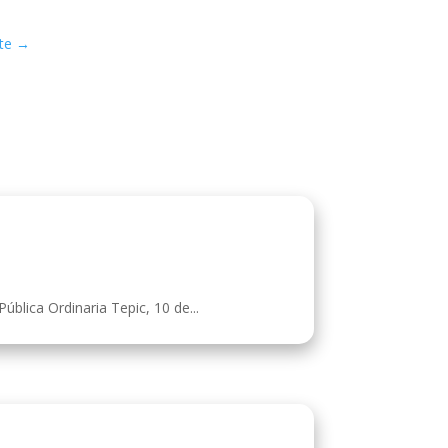
te
→
blica Ordinaria Tepic, 10 de...