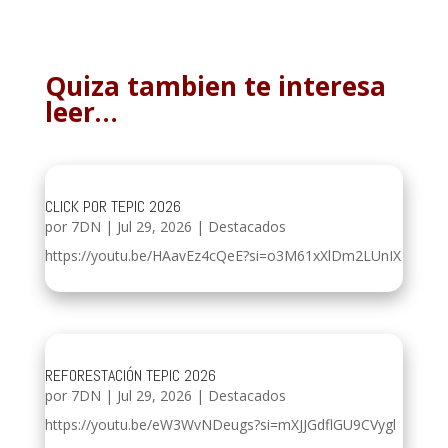
Quiza tambien te interesa
leer…
CLICK POR TEPIC 2026
por
7DN
|
Jul 29, 2026
|
Destacados
https://youtu.be/HAavEz4cQeE?si=o3M61xXlDm2LUnIX
REFORESTACIÓN TEPIC 2026
por
7DN
|
Jul 29, 2026
|
Destacados
https://youtu.be/eW3WvNDeugs?si=mXJJGdflGU9CVygl