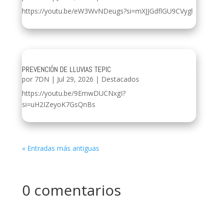
https://youtu.be/eW3WvNDeugs?si=mXJJGdflGU9CVygl
PREVENCIÓN DE LLUVIAS TEPIC
por
7DN
|
Jul 29, 2026
|
Destacados
https://youtu.be/9EmwDUCNxgI?
si=uH2IZeyoK7GsQnBs
« Entradas más antiguas
0 comentarios