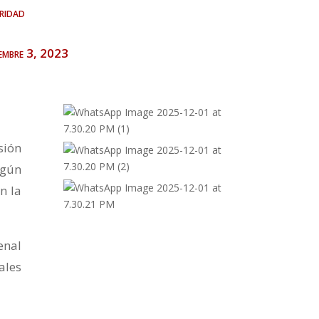
ridad
iembre 3, 2023
sión
egún
n la
enal
ales