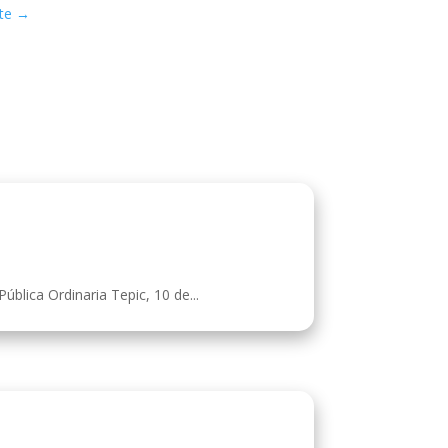
te
→
blica Ordinaria Tepic, 10 de...