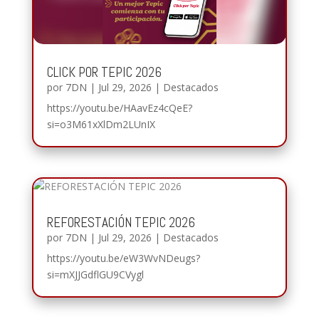
CLICK POR TEPIC 2026
por
7DN
|
Jul 29, 2026
|
Destacados
https://youtu.be/HAavEz4cQeE?
si=o3M61xXlDm2LUnIX
REFORESTACIÓN TEPIC 2026
por
7DN
|
Jul 29, 2026
|
Destacados
https://youtu.be/eW3WvNDeugs?
si=mXJJGdflGU9CVygl