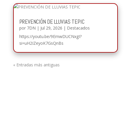
PREVENCIÓN DE LLUVIAS TEPIC
por
7DN
|
Jul 29, 2026
|
Destacados
https://youtu.be/9EmwDUCNxgI?
si=uH2IZeyoK7GsQnBs
« Entradas más antiguas