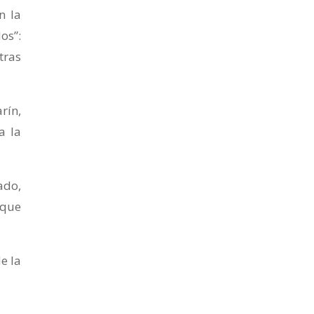
n la
os”:
tras
rín,
a la
ado,
 que
e la