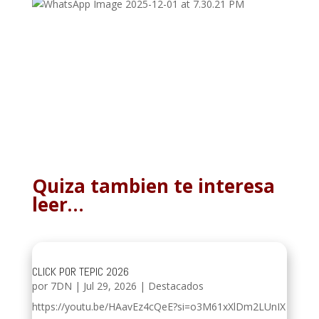
Quiza tambien te interesa
leer…
CLICK POR TEPIC 2026
por
7DN
|
Jul 29, 2026
|
Destacados
https://youtu.be/HAavEz4cQeE?si=o3M61xXlDm2LUnIX