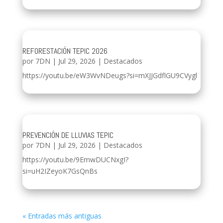
REFORESTACIÓN TEPIC 2026
por
7DN
|
Jul 29, 2026
|
Destacados
https://youtu.be/eW3WvNDeugs?si=mXJJGdflGU9CVygl
PREVENCIÓN DE LLUVIAS TEPIC
por
7DN
|
Jul 29, 2026
|
Destacados
https://youtu.be/9EmwDUCNxgI?
si=uH2IZeyoK7GsQnBs
« Entradas más antiguas