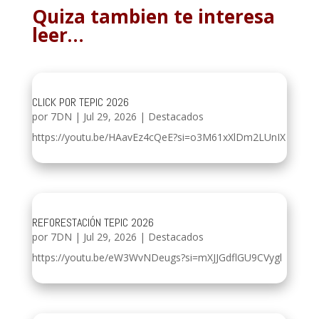
Quiza tambien te interesa
leer…
CLICK POR TEPIC 2026
por
7DN
|
Jul 29, 2026
|
Destacados
https://youtu.be/HAavEz4cQeE?si=o3M61xXlDm2LUnIX
REFORESTACIÓN TEPIC 2026
por
7DN
|
Jul 29, 2026
|
Destacados
https://youtu.be/eW3WvNDeugs?si=mXJJGdflGU9CVygl