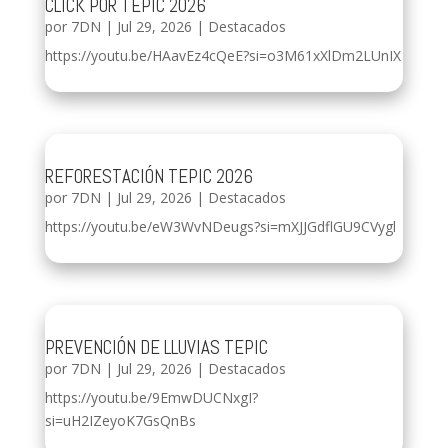
CLICK POR TEPIC 2026
por
7DN
|
Jul 29, 2026
|
Destacados
https://youtu.be/HAavEz4cQeE?si=o3M61xXlDm2LUnIX
REFORESTACIÓN TEPIC 2026
por
7DN
|
Jul 29, 2026
|
Destacados
https://youtu.be/eW3WvNDeugs?si=mXJJGdflGU9CVygl
PREVENCIÓN DE LLUVIAS TEPIC
por
7DN
|
Jul 29, 2026
|
Destacados
https://youtu.be/9EmwDUCNxgI?
si=uH2IZeyoK7GsQnBs