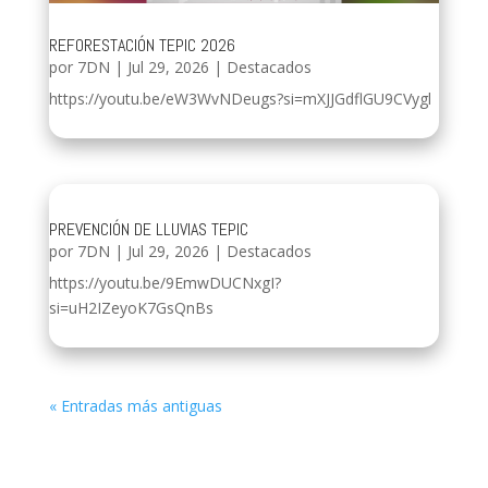
REFORESTACIÓN TEPIC 2026
por
7DN
|
Jul 29, 2026
|
Destacados
https://youtu.be/eW3WvNDeugs?si=mXJJGdflGU9CVygl
PREVENCIÓN DE LLUVIAS TEPIC
por
7DN
|
Jul 29, 2026
|
Destacados
https://youtu.be/9EmwDUCNxgI?
si=uH2IZeyoK7GsQnBs
« Entradas más antiguas