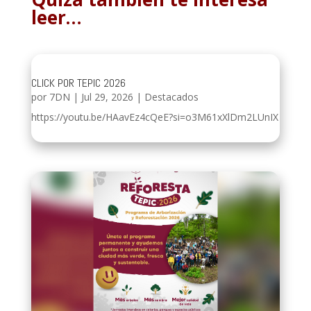
leer…
CLICK POR TEPIC 2026
por
7DN
|
Jul 29, 2026
|
Destacados
https://youtu.be/HAavEz4cQeE?si=o3M61xXlDm2LUnIX