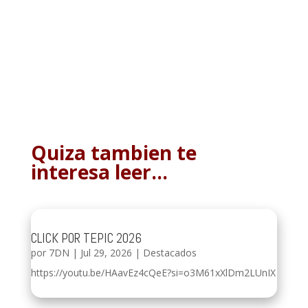
Quiza tambien te
interesa leer…
CLICK POR TEPIC 2026
por
7DN
|
Jul 29, 2026
|
Destacados
https://youtu.be/HAavEz4cQeE?si=o3M61xXlDm2LUnIX