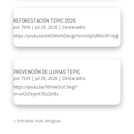
REFORESTACIÓN TEPIC 2026
por
7DN
|
Jul 29, 2026
|
Destacados
https://youtu.be/eW3WvNDeugs?si=mXJJGdflGU9CVygl
PREVENCIÓN DE LLUVIAS TEPIC
por
7DN
|
Jul 29, 2026
|
Destacados
https://youtu.be/9EmwDUCNxgI?
si=uH2IZeyoK7GsQnBs
« Entradas más antiguas