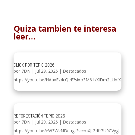
Quiza tambien te interesa
leer…
CLICK POR TEPIC 2026
por
7DN
|
Jul 29, 2026
|
Destacados
https://youtu.be/HAavEz4cQeE?si=o3M61xXlDm2LUnIX
REFORESTACIÓN TEPIC 2026
por
7DN
|
Jul 29, 2026
|
Destacados
https://youtu.be/eW3WvNDeugs?si=mXJJGdflGU9CVygl