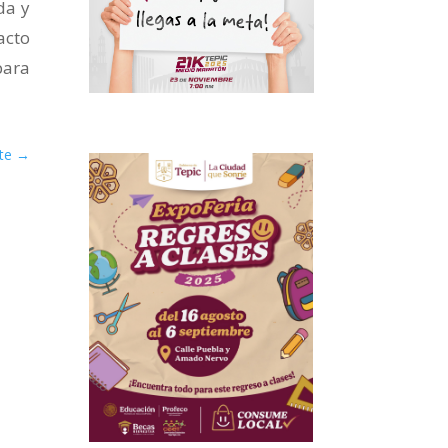
da y
acto
para
te
→