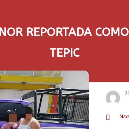
NOR REPORTADA COMO
TEPIC
7
Naya
