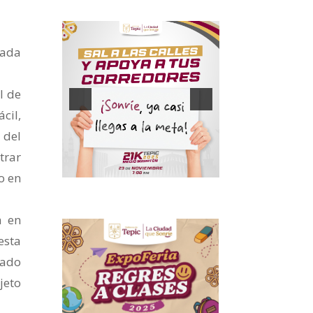
zada
l de
cil,
 del
trar
o en
a en
esta
nado
jeto