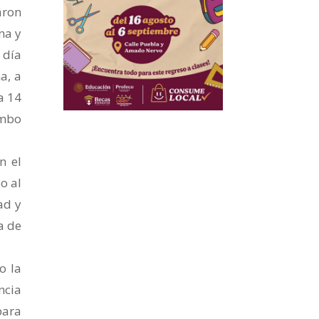
aron
na y
 día
a, a
a 14
umbo
n el
o al
ad y
a de
o la
ncia
para