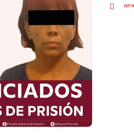
sept
