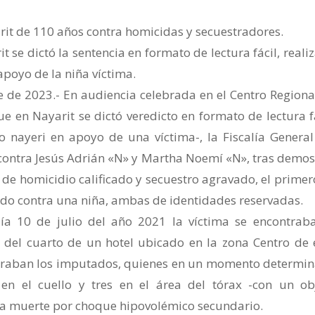
rit de 110 años contra homicidas y secuestradores.
t se dictó la sentencia en formato de lectura fácil, reali
apoyo de la niña víctima.
e de 2023.- En audiencia celebrada en el Centro Regiona
ue en Nayarit se dictó veredicto en formato de lectura fá
o nayeri en apoyo de una víctima-, la Fiscalía General
contra Jesús Adrián «N» y Martha Noemí «N», tras demos
 de homicidio calificado y secuestro agravado, el primer
ndo contra una niña, ambas de identidades reservadas.
ía 10 de julio del año 2021 la víctima se encontrab
 del cuarto de un hotel ubicado en la zona Centro de 
traban los imputados, quienes en un momento determi
en el cuello y tres en el área del tórax -con un ob
 la muerte por choque hipovolémico secundario.