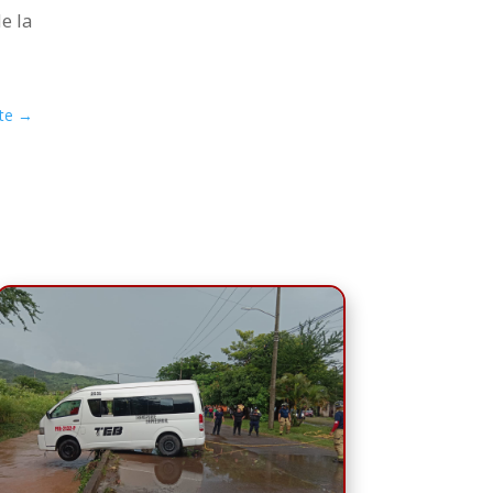
e la
te
→