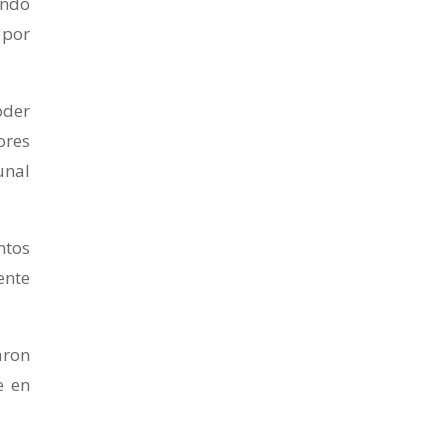
ando
 por
oder
ores
unal
ntos
ente
aron
e en