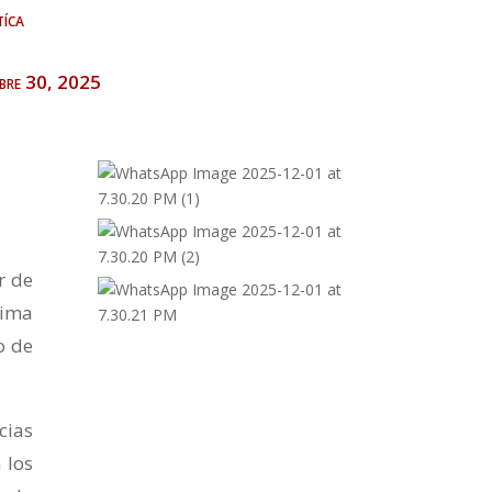
tíca
bre 30, 2025
r de
sima
o de
cias
 los