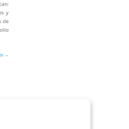
can:
es y
s de
ollo
te
→