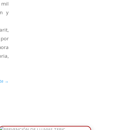
 mil
ón y
rit,
 por
hora
ria,
te
→