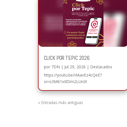
CLICK POR TEPIC 2026
por
7DN
|
Jul 29, 2026
|
Destacados
https://youtu.be/HAavEz4cQeE?
si=o3M61xXlDm2LUnIX
« Entradas más antiguas