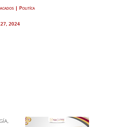
acados
|
Politíca
l 27, 2024
GÍA,