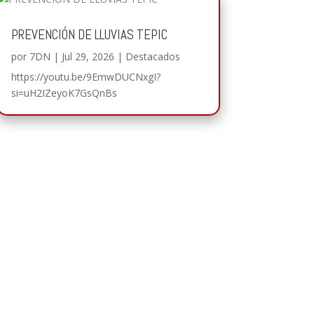
PREVENCIÓN DE LLUVIAS TEPIC
por
7DN
|
Jul 29, 2026
|
Destacados
https://youtu.be/9EmwDUCNxgI?
si=uH2IZeyoK7GsQnBs