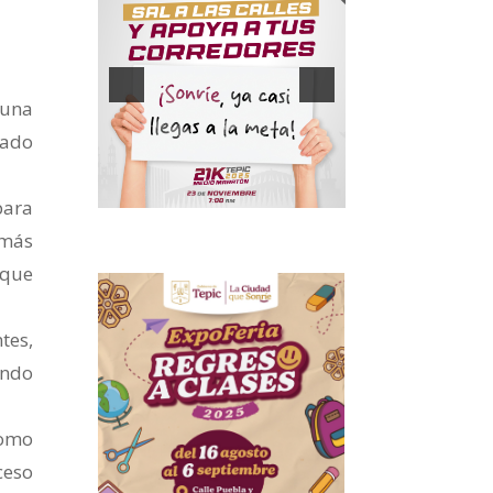
 una
dado
para
 más
 que
tes,
endo
como
ceso