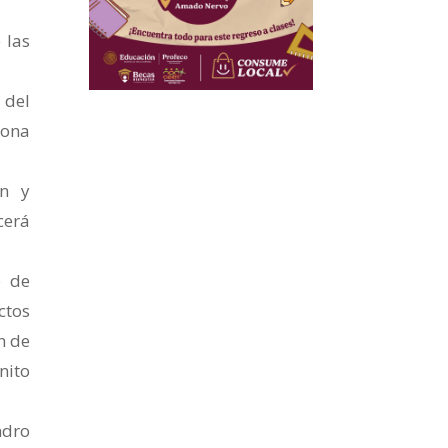
 las
 del
zona
ón y
cerá
o de
ctos
n de
nito
ndro