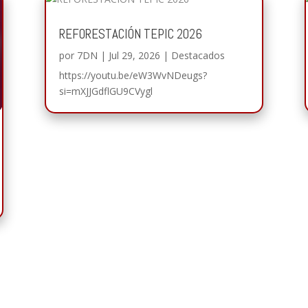
REFORESTACIÓN TEPIC 2026
por
7DN
|
Jul 29, 2026
|
Destacados
https://youtu.be/eW3WvNDeugs?
si=mXJJGdflGU9CVygl