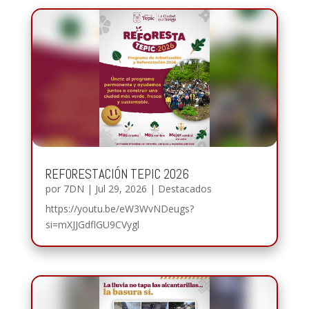
REFORESTACIÓN TEPIC 2026
por
7DN
|
Jul 29, 2026
|
Destacados
https://youtu.be/eW3WvNDeugs?
si=mXJJGdflGU9CVygl