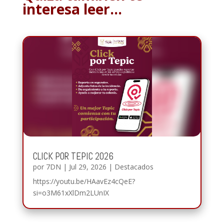
interesa leer…
CLICK POR TEPIC 2026
por
7DN
|
Jul 29, 2026
|
Destacados
https://youtu.be/HAavEz4cQeE?
si=o3M61xXlDm2LUnIX