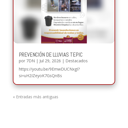
PREVENCIÓN DE LLUVIAS TEPIC
por
7DN
|
Jul 29, 2026
|
Destacados
https://youtu.be/9EmwDUCNxgI?
si=uH2IZeyoK7GsQnBs
« Entradas más antiguas