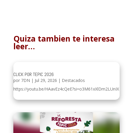
Quiza tambien te interesa
leer…
CLICK POR TEPIC 2026
por
7DN
|
Jul 29, 2026
|
Destacados
https://youtu.be/HAavEz4cQeE?si=o3M61xXlDm2LUnIX