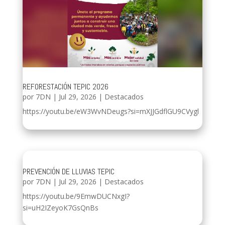
REFORESTACIÓN TEPIC 2026
por
7DN
|
Jul 29, 2026
|
Destacados
https://youtu.be/eW3WvNDeugs?si=mXJJGdflGU9CVygl
PREVENCIÓN DE LLUVIAS TEPIC
por
7DN
|
Jul 29, 2026
|
Destacados
https://youtu.be/9EmwDUCNxgI?
si=uH2IZeyoK7GsQnBs