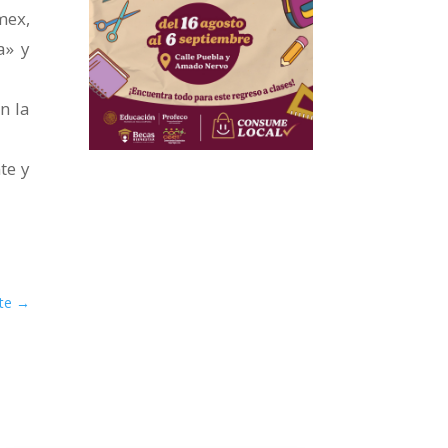
mex,
a» y
n la
te y
te
→