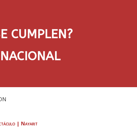
SE CUMPLEN?
 NACIONAL
DN
ctáculo
|
Nayarit