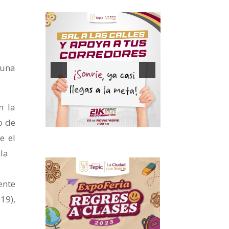
 una
n la
o de
e el
 la
ente
19),