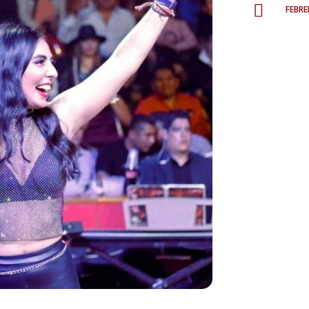
febr
