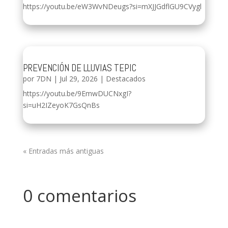
https://youtu.be/eW3WvNDeugs?si=mXJJGdflGU9CVygl
PREVENCIÓN DE LLUVIAS TEPIC
por
7DN
|
Jul 29, 2026
|
Destacados
https://youtu.be/9EmwDUCNxgI?
si=uH2IZeyoK7GsQnBs
« Entradas más antiguas
0 comentarios