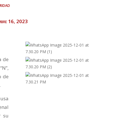
ridad
embre 16, 2023
a de
“N”,
o de
.
ausa
enal
r su