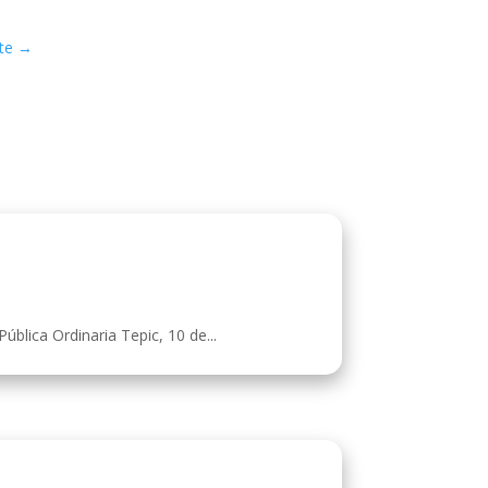
te
→
blica Ordinaria Tepic, 10 de...