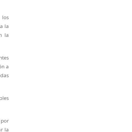
 los
a la
n la
ntes
ón a
idas
ples
 por
r la