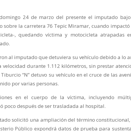
 domingo 24 de marzo del presente el imputado bajo
lo sobre la carretera 76 Tepic Miramar, cuando impactó 
icleta-, quedando víctima y motocicleta atrapadas e
sado.
ron al imputado que detuviera su vehículo debido a lo a
a velocidad durante 1.112 kilómetros, sin prestar atenci
 Tiburcio “N” detuvo su vehículo en el cruce de las aven
enido por varias personas.
iones en el cuerpo de la víctima, incluyendo múlti
ció poco después de ser trasladada al hospital.
tado solicitó una ampliación del término constitucional,
isterio Público expondrá datos de prueba para sustenta