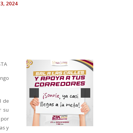
l 3, 2024
STA
ingo
l de
r su
 por
as y