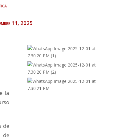
tíca
iembre 11, 2025
e la
urso
s de
o de