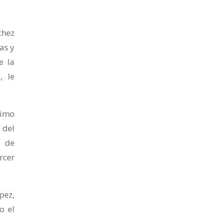
chez
as y
e la
, le
timo
 del
e de
rcer
pez,
o el