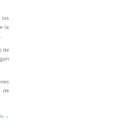
 los
e la
.
o de
agan
enes
l de
te
→