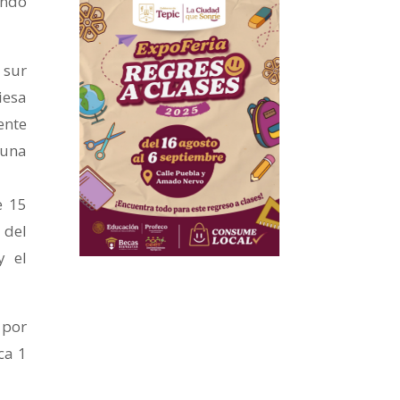
endo
 sur
iesa
ente
 una
e 15
 del
y el
 por
ca 1