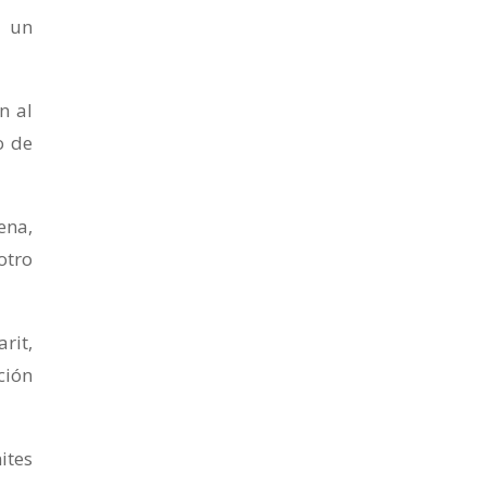
a un
n al
o de
ena,
otro
rit,
ción
ites