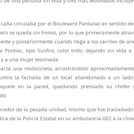
o de una persona sin vida y tres más lesionados incluy
caña circulaba por el Boulevard Pantanal en sentido de
retero se queda sin frenos, por lo que primeramente atrav
iente y posteriormente cuando llega a los carriles de ori
Pontiac, tipo Sunfire, color tinto, dejando sin vida a
 y a una mujer lesionada.
pacta una motocicleta, arrastrándolo aproximadament
ontra la fachada de un local abandonado a un lado
quete en la pared, quedando prensado su chófer 
ado.
erador de la pesada unidad, mismo que fue trasladado
a de la Policía Estatal en su ambulancia 002 a la clíni