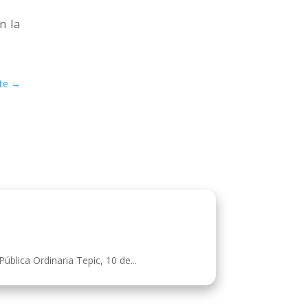
n la
te
→
blica Ordinaria Tepic, 10 de...