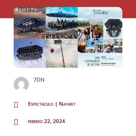
7DN
Espectáculo
|
Nayarit

febrero 22, 2024
